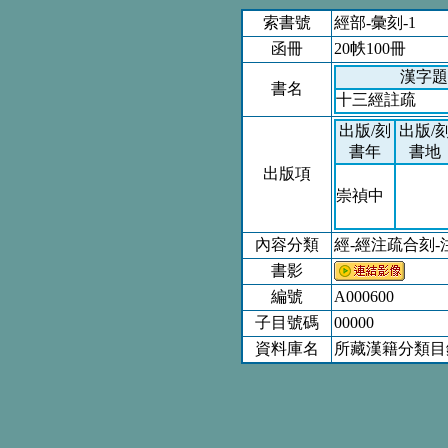
索書號
經部-彙刻-1
函冊
20帙100冊
漢字題
書名
十三經註疏
出版/刻
出版/
書年
書地
出版項
崇禎中
內容分類
經-經注疏合刻-
書影
編號
A000600
子目號碼
00000
資料庫名
所藏漢籍分類目